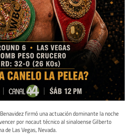
Benavidez firmó una actuación dominante la noche
vencer por nocaut técnico al sinaloense Gilberto
na de Las Vegas, Nevada.