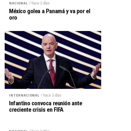
/ hace 2 días
NACIONAL
México golea a Panamá y va por el
oro
/ hace 3 días
INTERNACIONAL
Infantino convoca reunión ante
creciente crisis en FIFA