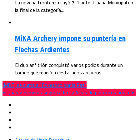
La novena fronteriza cayó 7-1 ante Tijuana Municipal en
la final de la categoría...
MiKA Archery impone su puntería en
Flechas Ardientes
El club anfitrión conquistó varios podios durante un
torneo que reunió a destacados arqueros...
IMDEJ se suma a “Boxeando por la Paz”
FC Juárez Femenil asegura a Emily Alvarado por cinco años más