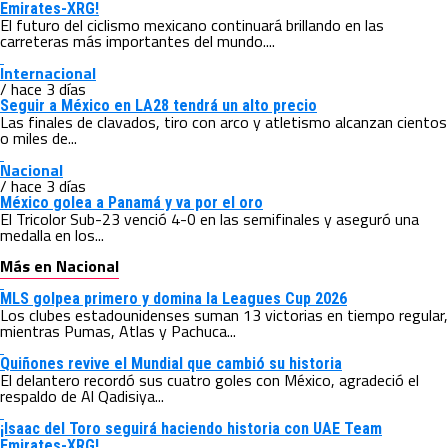
Emirates-XRG!
El futuro del ciclismo mexicano continuará brillando en las
carreteras más importantes del mundo....
Internacional
/ hace 3 días
Seguir a México en LA28 tendrá un alto precio
Las finales de clavados, tiro con arco y atletismo alcanzan cientos
o miles de...
Nacional
/ hace 3 días
México golea a Panamá y va por el oro
El Tricolor Sub-23 venció 4-0 en las semifinales y aseguró una
medalla en los...
Más en Nacional
MLS golpea primero y domina la Leagues Cup 2026
Los clubes estadounidenses suman 13 victorias en tiempo regular,
mientras Pumas, Atlas y Pachuca...
Quiñones revive el Mundial que cambió su historia
El delantero recordó sus cuatro goles con México, agradeció el
respaldo de Al Qadisiya...
¡Isaac del Toro seguirá haciendo historia con UAE Team
Emirates-XRG!