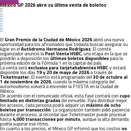
Nacional
México GP 2026 abre su última venta de boletos
El
Gran Premio de la Ciudad de México 2026
abrió una nueva
oportunidad para los aficionados que todavía buscan asegurar su
lugar en el
Autódromo Hermanos Rodríguez
. El comité
organizador anunció la
Post Venta HSBC
, una etapa en la que se
pondrán a disposición los
últimos boletos disponibles
para la
próxima edición de la Fórmula 1 en la capital del país.
La venta será
exclusiva para tarjetahabientes HSBC
y estará
disponible los días
19 y 20 de mayo de 2026
a través de
Ticketmaster
. El evento está programado del
30 de octubre al
1 de noviembre de 2026
, cuando la máxima categoría del
automovilismo volverá a encender la F1ESTA en la Ciudad de
México.
De acuerdo con el comunicado oficial, esta fase contará con
cupo
limitado en distintas gradas
del inmueble. Para distribuir mejor
los accesos, cada persona podrá adquirir un
máximo de ocho
boletos por transacción
. La organización también pidió paciencia
durante el proceso, al recordar que Ticketmaster puede procesar
hasta
4,000 transacciones por minuto
, aunque la alta demanda
podría superar ese ritmo.
En cuanto a los precios, el México GP informó que los costos
no