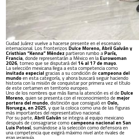
Ciudad Juárez vuelve a hacerse presente en el escenario
internacional. Los fronterizos
Dulce Moreno, Abril Galván y
Cristhian “Kenna” Méndez
partieron rumbo a
París,
Francia
, donde representarán a México en la
Eurowoman
2026
, torneo que se disputará del
14 al 17 de mayo
.
La selección mexicana llega a esta competencia como
invitada especial
gracias a su condición de
campeona del
mundo
en esta categoría, y ahora buscará seguir haciendo
historia con la misión de conquistar por primera vez el título
de este certamen en territorio europeo.
Uno de los nombres que más llama la atención es el de
Dulce
Moreno
, quien se presenta con el reconocimiento de
mejor
portera del mundo
, distinción que consiguió en
Oslo,
Noruega, en 2025
, y que la coloca como una de las figuras
más importantes del representativo nacional.
Por su parte,
Abril Galván
se integra al equipo mexicano
después de consagrarse como
campeona nacional en San
Luis Potosí
, sumándose a la selección como defensora en
una competencia que exigirá máximo nivel ante rivales de
gran jerarquía.