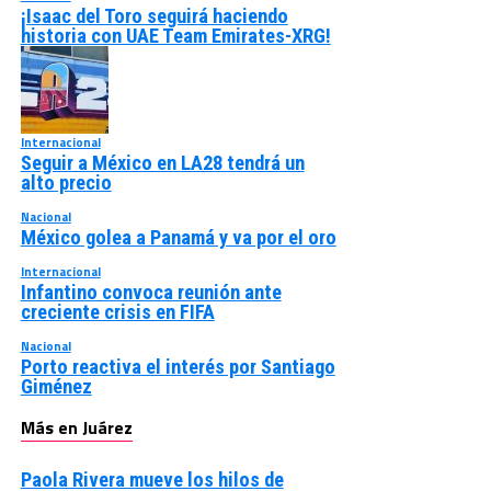
¡Isaac del Toro seguirá haciendo
historia con UAE Team Emirates-XRG!
Internacional
Seguir a México en LA28 tendrá un
alto precio
Nacional
México golea a Panamá y va por el oro
Internacional
Infantino convoca reunión ante
creciente crisis en FIFA
Nacional
Porto reactiva el interés por Santiago
Giménez
Más en Juárez
Paola Rivera mueve los hilos de