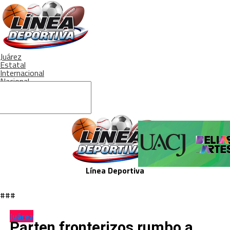
Juárez
Estatal
Internacional
Nacional
Crónica
Siguenos en:
Línea Deportiva
###
Juárez
Parten fronterizos rumbo a