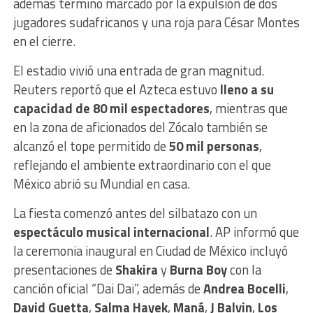
además terminó marcado por la expulsión de dos
jugadores sudafricanos y una roja para César Montes
en el cierre.
El estadio vivió una entrada de gran magnitud.
Reuters reportó que el Azteca estuvo
lleno a su
capacidad de 80 mil espectadores
, mientras que
en la zona de aficionados del Zócalo también se
alcanzó el tope permitido de
50 mil personas
,
reflejando el ambiente extraordinario con el que
México abrió su Mundial en casa.
La fiesta comenzó antes del silbatazo con un
espectáculo musical internacional
. AP informó que
la ceremonia inaugural en Ciudad de México incluyó
presentaciones de
Shakira
y
Burna Boy
con la
canción oficial “Dai Dai”, además de
Andrea Bocelli
,
David Guetta
,
Salma Hayek
,
Maná
,
J Balvin
,
Los