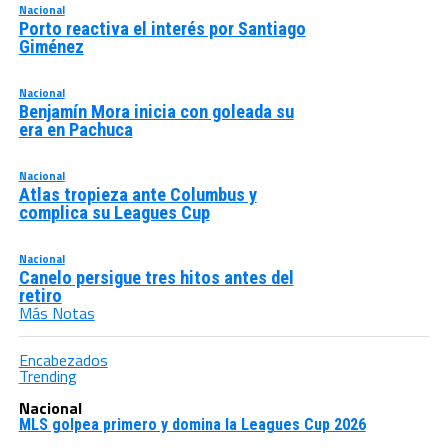
Nacional
Porto reactiva el interés por Santiago
Giménez
Nacional
Benjamín Mora inicia con goleada su
era en Pachuca
Nacional
Atlas tropieza ante Columbus y
complica su Leagues Cup
Nacional
Canelo persigue tres hitos antes del
retiro
Más Notas
Encabezados
Trending
Nacional
MLS golpea primero y domina la Leagues Cup 2026