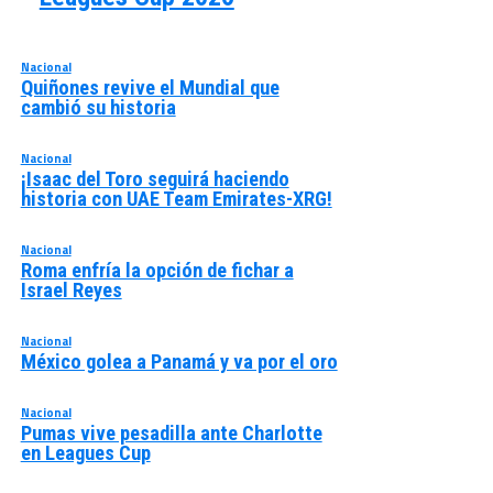
Nacional
Quiñones revive el Mundial que
cambió su historia
Nacional
¡Isaac del Toro seguirá haciendo
historia con UAE Team Emirates-XRG!
Nacional
Roma enfría la opción de fichar a
Israel Reyes
Nacional
México golea a Panamá y va por el oro
Nacional
Pumas vive pesadilla ante Charlotte
en Leagues Cup