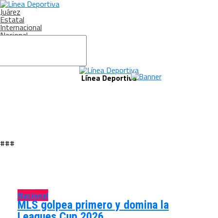
Juárez
Estatal
Internacional
Nacional
Crónica
Siguenos en:
Línea Deportiva
###
Nacional
MLS golpea primero y domina la
Leagues Cup 2026