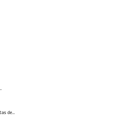
.
as de...