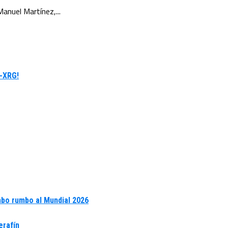
anuel Martínez,...
s-XRG!
umbo rumbo al Mundial 2026
erafín