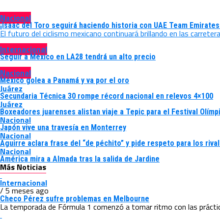
Nacional
¡Isaac del Toro seguirá haciendo historia con UAE Team Emirate
El futuro del ciclismo mexicano continuará brillando en las carrete
Internacional
Seguir a México en LA28 tendrá un alto precio
Nacional
México golea a Panamá y va por el oro
Juárez
Secundaria Técnica 30 rompe récord nacional en relevos 4×100
Juárez
Boxeadores juarenses alistan viaje a Tepic para el Festival Olím
Nacional
Japón vive una travesía en Monterrey
Nacional
Aguirre aclara frase del “de péchito” y pide respeto para los riv
Nacional
América mira a Almada tras la salida de Jardine
Más Noticias
Internacional
/ 5 meses ago
Checo Pérez sufre problemas en Melbourne
La temporada de Fórmula 1 comenzó a tomar ritmo con las prácticas 