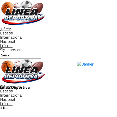
Juárez
Estatal
Internacional
Nacional
Crónica
Siguenos en:
Siguenos en:
Juárez
Línea Deportiva
Estatal
Internacional
Nacional
Crónica
###