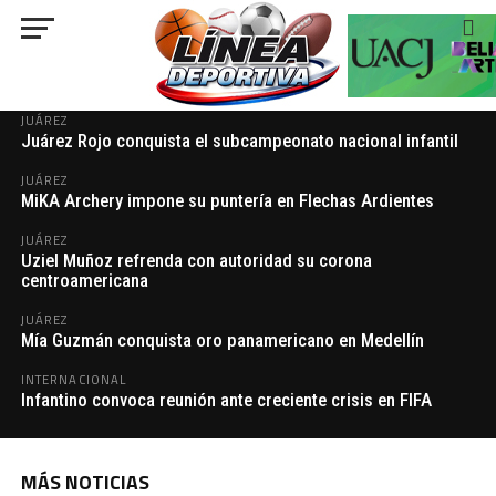
NACIONAL
NACIONAL
la Leagues Cup 2026
¡Isaac del Toro seguirá haciendo historia con UAE
Quiñones revive el Mundial que cambió su historia
Team Emirates-XRG!
###
JUÁREZ
Juárez Rojo conquista el subcampeonato nacional infantil
JUÁREZ
MiKA Archery impone su puntería en Flechas Ardientes
JUÁREZ
Uziel Muñoz refrenda con autoridad su corona
centroamericana
JUÁREZ
Mía Guzmán conquista oro panamericano en Medellín
INTERNACIONAL
Infantino convoca reunión ante creciente crisis en FIFA
MÁS NOTICIAS