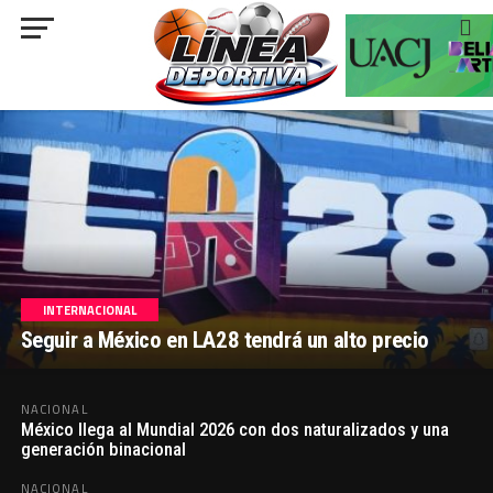
Team Emirates-XRG!
###
INTERNACIONAL
NACIONAL
Seguir a México en LA28 tendrá un alto precio
México golea a Panamá y va por el oro
NACIONAL
México llega al Mundial 2026 con dos naturalizados y una
generación binacional
NACIONAL