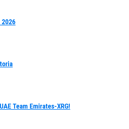
p 2026
toria
on UAE Team Emirates-XRG!