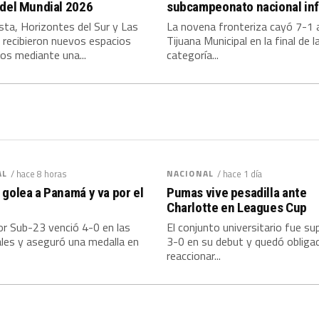
 del Mundial 2026
subcampeonato nacional inf
ista, Horizontes del Sur y Las
La novena fronteriza cayó 7-1 
 recibieron nuevos espacios
Tijuana Municipal en la final de l
os mediante una...
categoría...
AL
/ hace 8 horas
NACIONAL
/ hace 1 día
golea a Panamá y va por el
Pumas vive pesadilla ante
Charlotte en Leagues Cup
lor Sub-23 venció 4-0 en las
El conjunto universitario fue s
les y aseguró una medalla en
3-0 en su debut y quedó obliga
reaccionar...