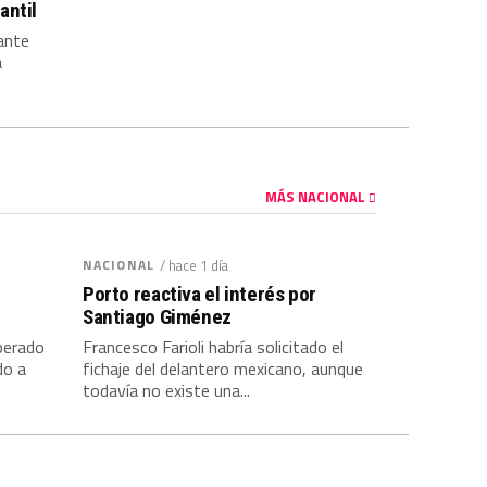
antil
ante
a
MÁS NACIONAL
NACIONAL
/ hace 1 día
Porto reactiva el interés por
Santiago Giménez
uperado
Francesco Farioli habría solicitado el
do a
fichaje del delantero mexicano, aunque
todavía no existe una...