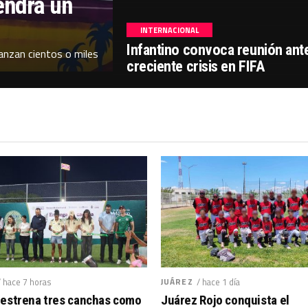
endrá un
INTERNACIONAL
Infantino convoca reunión ant
canzan cientos o miles
creciente crisis en FIFA
/ hace 7 horas
JUÁREZ
/ hace 1 día
 estrena tres canchas como
Juárez Rojo conquista el