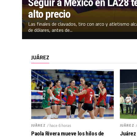
Seguir a México en LA28 t
alto precio
Las finales de clavados, tiro con arco y atletismo al
de dólares, antes de...
JUÁREZ
JUÁREZ
/ hace 6 horas
JUÁREZ
Paola Rivera mueve los hilos de
Juárez