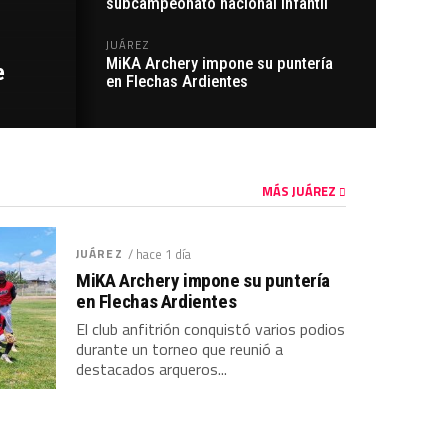
subcampeonato nacional infantil
JUÁREZ
MiKA Archery impone su puntería
e
en Flechas Ardientes
MÁS JUÁREZ
JUÁREZ
/ hace 1 día
MiKA Archery impone su puntería
en Flechas Ardientes
El club anfitrión conquistó varios podios
durante un torneo que reunió a
destacados arqueros...