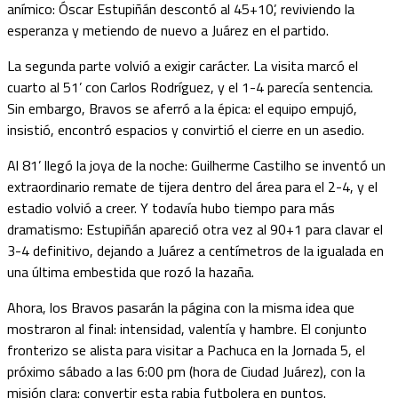
anímico: Óscar Estupiñán descontó al 45+10’, reviviendo la
esperanza y metiendo de nuevo a Juárez en el partido.
La segunda parte volvió a exigir carácter. La visita marcó el
cuarto al 51’ con Carlos Rodríguez, y el 1-4 parecía sentencia.
Sin embargo, Bravos se aferró a la épica: el equipo empujó,
insistió, encontró espacios y convirtió el cierre en un asedio.
Al 81’ llegó la joya de la noche: Guilherme Castilho se inventó un
extraordinario remate de tijera dentro del área para el 2-4, y el
estadio volvió a creer. Y todavía hubo tiempo para más
dramatismo: Estupiñán apareció otra vez al 90+1 para clavar el
3-4 definitivo, dejando a Juárez a centímetros de la igualada en
una última embestida que rozó la hazaña.
Ahora, los Bravos pasarán la página con la misma idea que
mostraron al final: intensidad, valentía y hambre. El conjunto
fronterizo se alista para visitar a Pachuca en la Jornada 5, el
próximo sábado a las 6:00 pm (hora de Ciudad Juárez), con la
misión clara: convertir esta rabia futbolera en puntos.