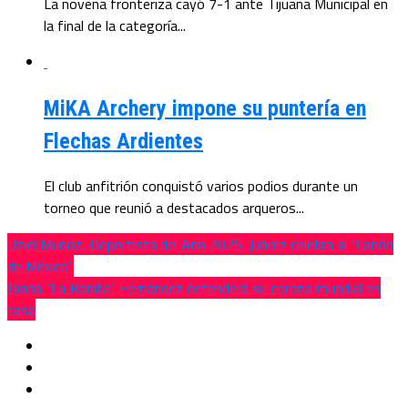
La novena fronteriza cayó 7-1 ante Tijuana Municipal en
la final de la categoría...
MiKA Archery impone su puntería en
Flechas Ardientes
El club anfitrión conquistó varios podios durante un
torneo que reunió a destacados arqueros...
Uziel Muñoz, Deportista del Año 2025: Juárez celebra al “Cañón
de México”
Diana “La Bonita” Fernández defenderá su corona mundial en
casa