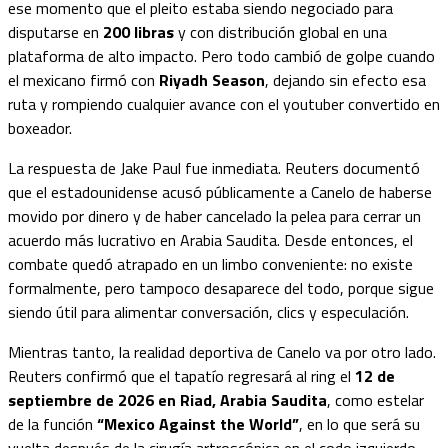
ese momento que el pleito estaba siendo negociado para
disputarse en
200 libras
y con distribución global en una
plataforma de alto impacto. Pero todo cambió de golpe cuando
el mexicano firmó con
Riyadh Season
, dejando sin efecto esa
ruta y rompiendo cualquier avance con el youtuber convertido en
boxeador.
La respuesta de Jake Paul fue inmediata. Reuters documentó
que el estadounidense acusó públicamente a Canelo de haberse
movido por dinero y de haber cancelado la pelea para cerrar un
acuerdo más lucrativo en Arabia Saudita. Desde entonces, el
combate quedó atrapado en un limbo conveniente: no existe
formalmente, pero tampoco desaparece del todo, porque sigue
siendo útil para alimentar conversación, clics y especulación.
Mientras tanto, la realidad deportiva de Canelo va por otro lado.
Reuters confirmó que el tapatío regresará al ring el
12 de
septiembre de 2026 en Riad, Arabia Saudita
, como estelar
de la función
“Mexico Against the World”
, en lo que será su
vuelta después de la cirugía artroscópica en el codo izquierdo