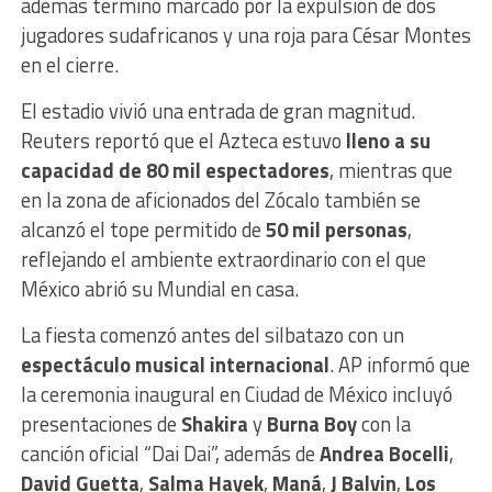
además terminó marcado por la expulsión de dos
jugadores sudafricanos y una roja para César Montes
en el cierre.
El estadio vivió una entrada de gran magnitud.
Reuters reportó que el Azteca estuvo
lleno a su
capacidad de 80 mil espectadores
, mientras que
en la zona de aficionados del Zócalo también se
alcanzó el tope permitido de
50 mil personas
,
reflejando el ambiente extraordinario con el que
México abrió su Mundial en casa.
La fiesta comenzó antes del silbatazo con un
espectáculo musical internacional
. AP informó que
la ceremonia inaugural en Ciudad de México incluyó
presentaciones de
Shakira
y
Burna Boy
con la
canción oficial “Dai Dai”, además de
Andrea Bocelli
,
David Guetta
,
Salma Hayek
,
Maná
,
J Balvin
,
Los