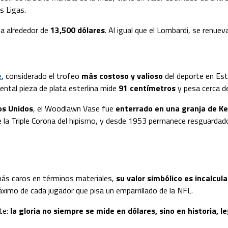
s Ligas.
ta alrededor de
13,500 dólares
. Al igual que el Lombardi, se renue
e
, considerado el trofeo
más costoso y valioso
del deporte en Est
ntal pieza de plata esterlina mide
91 centímetros
y pesa cerca 
os Unidos
, el Woodlawn Vase fue
enterrado en una granja de K
de la Triple Corona del hipismo, y desde 1953 permanece resguardad
 más caros en términos materiales,
su valor simbólico es incalcula
ximo de cada jugador que pisa un emparrillado de la NFL.
te:
la gloria no siempre se mide en dólares, sino en historia, 