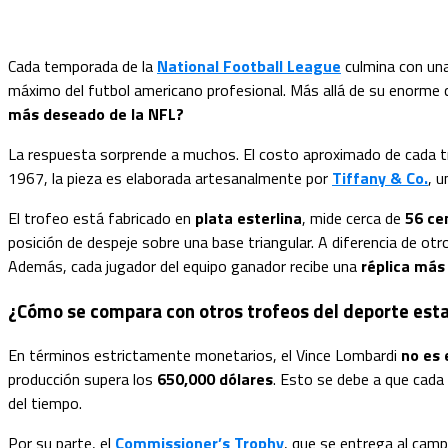
Cada temporada de la
National Football League
culmina con una
máximo del futbol americano profesional. Más allá de su enorme 
más deseado de la NFL?
La respuesta sorprende a muchos. El costo aproximado de cada t
1967, la pieza es elaborada artesanalmente por
Tiffany & Co.
, 
El trofeo está fabricado en
plata esterlina
, mide cerca de
56 ce
posición de despeje sobre una base triangular. A diferencia de ot
Además, cada jugador del equipo ganador recibe una
réplica má
¿Cómo se compara con otros trofeos del deporte es
En términos estrictamente monetarios, el Vince Lombardi
no es 
producción supera los
650,000 dólares
. Esto se debe a que cada
del tiempo.
Por su parte, el
Commissioner’s Trophy
, que se entrega al camp