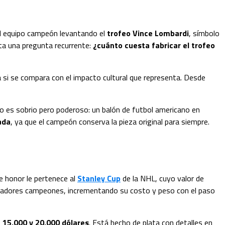
del equipo campeón levantando el
trofeo Vince Lombardi
, símbolo
ta una pregunta recurrente:
¿cuánto cuesta fabricar el trofeo
a si se compara con el impacto cultural que representa. Desde
ño es sobrio pero poderoso: un balón de futbol americano en
ada
, ya que el campeón conserva la pieza original para siempre.
e honor le pertenece al
Stanley Cup
de la NHL, cuyo valor de
jugadores campeones, incrementando su costo y peso con el paso
e
15,000 y 20,000 dólares
. Está hecho de plata con detalles en