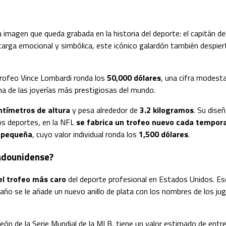
 imagen que queda grabada en la historia del deporte: el capitán 
carga emocional y simbólica, este icónico galardón también despier
rofeo Vince Lombardi ronda los
50,000 dólares
, una cifra modest
una de las joyerías más prestigiosas del mundo.
ntímetros de altura
y pesa alrededor de
3.2 kilogramos
. Su dise
ros deportes, en la NFL
se fabrica un trofeo nuevo cada tempor
s pequeña
, cuyo valor individual ronda los
1,500 dólares
.
tadounidense?
el trofeo más caro
del deporte profesional en Estados Unidos. Es
 año se le añade un nuevo anillo de plata con los nombres de los 
eón de la Serie Mundial de la MLB, tiene un valor estimado de entr