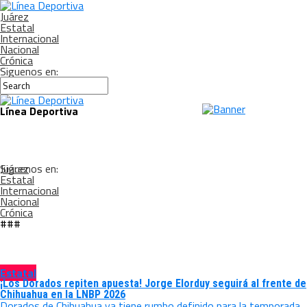
Juárez
Estatal
Internacional
Nacional
Crónica
Siguenos en:
Línea Deportiva
Siguenos en:
Juárez
Estatal
Internacional
Nacional
Crónica
###
Estatal
¡Los Dorados repiten apuesta! Jorge Elorduy seguirá al frente de
Chihuahua en la LNBP 2026
Dorados de Chihuahua ya tiene rumbo definido para la temporada