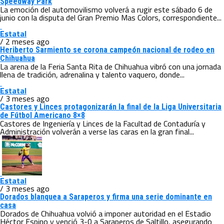
Speedway Park
La emoción del automovilismo volverá a rugir este sábado 6 de
junio con la disputa del Gran Premio Mas Colors, correspondiente...
Estatal
/ 2 meses ago
Heriberto Sarmiento se corona campeón nacional de rodeo en
Chihuahua
La arena de la Feria Santa Rita de Chihuahua vibró con una jornada
llena de tradición, adrenalina y talento vaquero, donde...
Estatal
/ 3 meses ago
Castores y Linces protagonizarán la final de la Liga Universitaria
de Fútbol Americano 8×8
Castores de Ingeniería y Linces de la Facultad de Contaduría y
Administración volverán a verse las caras en la gran final...
Estatal
/ 3 meses ago
Dorados blanquea a Saraperos y firma una serie dominante en
casa
Dorados de Chihuahua volvió a imponer autoridad en el Estadio
Héctor Espino y venció 3-0 a Saraperos de Saltillo, asegurando