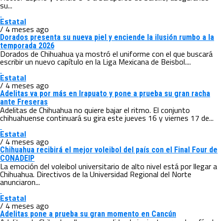
su...
Estatal
/ 4 meses ago
Dorados presenta su nueva piel y enciende la ilusión rumbo a la
temporada 2026
Dorados de Chihuahua ya mostró el uniforme con el que buscará
escribir un nuevo capítulo en la Liga Mexicana de Beisbol....
Estatal
/ 4 meses ago
Adelitas va por más en Irapuato y pone a prueba su gran racha
ante Freseras
Adelitas de Chihuahua no quiere bajar el ritmo. El conjunto
chihuahuense continuará su gira este jueves 16 y viernes 17 de...
Estatal
/ 4 meses ago
Chihuahua recibirá el mejor voleibol del país con el Final Four de
CONADEIP
La emoción del voleibol universitario de alto nivel está por llegar a
Chihuahua. Directivos de la Universidad Regional del Norte
anunciaron...
Estatal
/ 4 meses ago
Adelitas pone a prueba su gran momento en Cancún