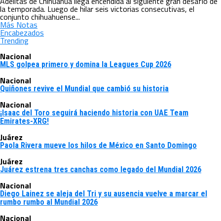
Adelitas de Chihuahua llega encendida al siguiente gran desafío de
la temporada. Luego de hilar seis victorias consecutivas, el
conjunto chihuahuense...
Más Notas
Encabezados
Trending
Nacional
MLS golpea primero y domina la Leagues Cup 2026
Nacional
Quiñones revive el Mundial que cambió su historia
Nacional
¡Isaac del Toro seguirá haciendo historia con UAE Team
Emirates-XRG!
Juárez
Paola Rivera mueve los hilos de México en Santo Domingo
Juárez
Juárez estrena tres canchas como legado del Mundial 2026
Nacional
Diego Lainez se aleja del Tri y su ausencia vuelve a marcar el
rumbo rumbo al Mundial 2026
Nacional