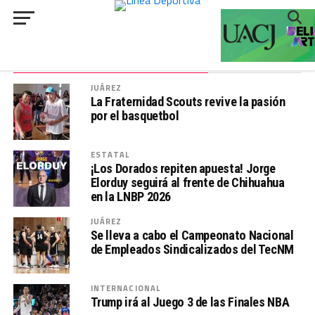
###
ALL POSTS TAGGED "BASQUETBOL"
JUÁREZ
La Fraternidad Scouts revive la pasión
por el basquetbol
ESTATAL
¡Los Dorados repiten apuesta! Jorge
Elorduy seguirá al frente de Chihuahua
en la LNBP 2026
JUÁREZ
Se lleva a cabo el Campeonato Nacional
de Empleados Sindicalizados del TecNM
INTERNACIONAL
Trump irá al Juego 3 de las Finales NBA